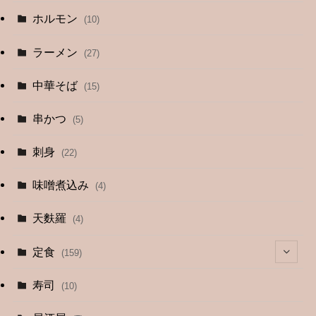
ホルモン
(10)
ラーメン
(27)
中華そば
(15)
串かつ
(5)
刺身
(22)
味噌煮込み
(4)
天麩羅
(4)
定食
(159)
(4)
寿司
(10)
(9)