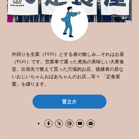
外回りを生業（ﾅﾘﾜｲ）とする者の愉しみ…それはお昼
（ｻﾗﾒｼ）です。営業車で通った煮魚の美味しい大衆食
堂、出張先で教えて貰った穴場的お店、後継者の居な
いおじいちゃんおばあちゃんのお店…等々 「定食屋
愛」を綴ります。
晋之介