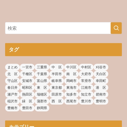
タグ
まとめ
一宮市
三重県
中 区
中川区
中村区
刈谷市
北 区
千種区
千葉県
半田市
南 区
大府市
天白区
守山区
安城市
富山県
岐阜県
岡崎市
常滑市
幸田町
春日井
昭和区
東 区
東京都
東海市
江南市
港 区
瀬戸市
熱田区
瑞穂区
田原市
知多市
知立市
碧南市
稲沢市
緑 区
蒲郡市
西 区
西尾市
豊川市
豊明市
豊橋市
豊田市
静岡県