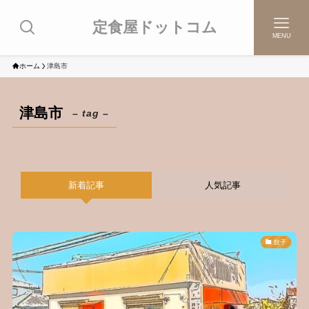
定食屋ドットコム
MENU
ホーム
津島市
津島市
– tag –
新着記事
人気記事
餃子