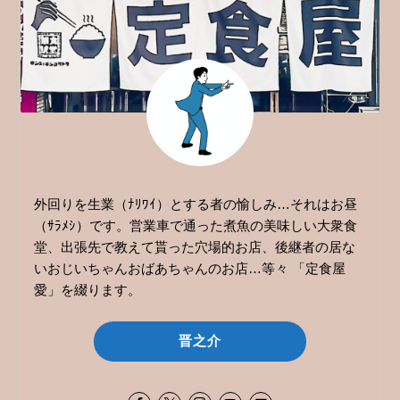
外回りを生業（ﾅﾘﾜｲ）とする者の愉しみ…それはお昼
（ｻﾗﾒｼ）です。営業車で通った煮魚の美味しい大衆食
堂、出張先で教えて貰った穴場的お店、後継者の居な
いおじいちゃんおばあちゃんのお店…等々 「定食屋
愛」を綴ります。
晋之介