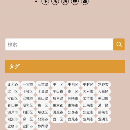
タグ
まとめ
一宮市
三重県
中 区
中川区
中村区
刈谷市
北 区
千種区
千葉県
半田市
南 区
大府市
天白区
守山区
安城市
富山県
岐阜県
岡崎市
常滑市
幸田町
春日井
昭和区
東 区
東京都
東海市
江南市
港 区
瀬戸市
熱田区
瑞穂区
田原市
知多市
知立市
碧南市
稲沢市
緑 区
蒲郡市
西 区
西尾市
豊川市
豊明市
豊橋市
豊田市
静岡県