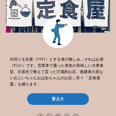
外回りを生業（ﾅﾘﾜｲ）とする者の愉しみ…それはお昼
（ｻﾗﾒｼ）です。営業車で通った煮魚の美味しい大衆食
堂、出張先で教えて貰った穴場的お店、後継者の居な
いおじいちゃんおばあちゃんのお店…等々 「定食屋
愛」を綴ります。
晋之介