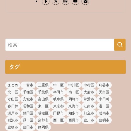
タグ
まとめ
一宮市
三重県
中 区
中川区
中村区
刈谷市
北 区
千種区
千葉県
半田市
南 区
大府市
天白区
守山区
安城市
富山県
岐阜県
岡崎市
常滑市
幸田町
春日井
昭和区
東 区
東京都
東海市
江南市
港 区
瀬戸市
熱田区
瑞穂区
田原市
知多市
知立市
碧南市
稲沢市
緑 区
蒲郡市
西 区
西尾市
豊川市
豊明市
豊橋市
豊田市
静岡県