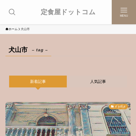
定食屋ドットコム
MENU
ホーム
犬山市
犬山市
– tag –
新着記事
人気記事
すき焼き