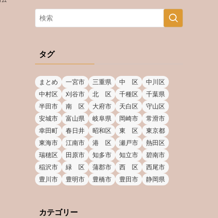
コム
タグ
まとめ
一宮市
三重県
中 区
中川区
中村区
刈谷市
北 区
千種区
千葉県
半田市
南 区
大府市
天白区
守山区
安城市
富山県
岐阜県
岡崎市
常滑市
幸田町
春日井
昭和区
東 区
東京都
東海市
江南市
港 区
瀬戸市
熱田区
瑞穂区
田原市
知多市
知立市
碧南市
稲沢市
緑 区
蒲郡市
西 区
西尾市
豊川市
豊明市
豊橋市
豊田市
静岡県
カテゴリー