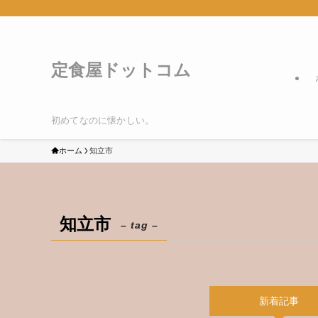
定食屋ドットコム
初めてなのに懐かしい。
ホーム
知立市
知立市
– tag –
新着記事