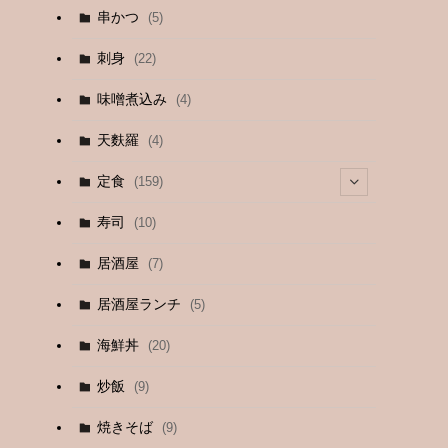
串かつ
(5)
刺身
(22)
味噌煮込み
(4)
天麩羅
(4)
定食
(159)
(4)
寿司
(10)
(9)
居酒屋
(7)
(3)
居酒屋ランチ
(5)
(26)
海鮮丼
(20)
(2)
炒飯
(9)
(1)
焼きそば
(9)
(1)