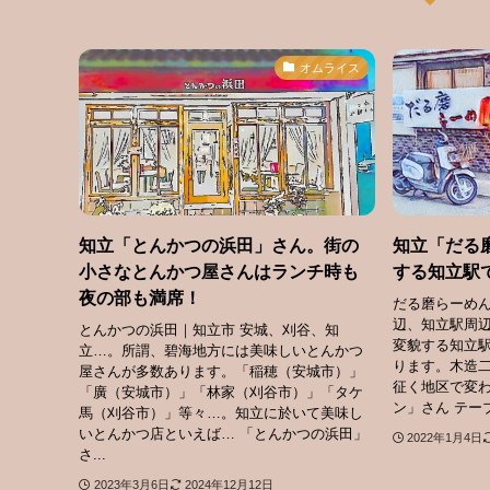
オムライス
知立「とんかつの浜田」さん。街の
知立「だる
小さなとんかつ屋さんはランチ時も
する知立駅
夜の部も満席！
だる磨らーめん
辺、知立駅周
とんかつの浜田｜知立市 安城、刈谷、知
変貌する知立
立…。所謂、碧海地方には美味しいとんかつ
ります。木造二
屋さんが多数あります。「稲穂（安城市）」
征く地区で変わ
「廣（安城市）」「林家（刈谷市）」「タケ
ン」さん テー
馬（刈谷市）」等々…。知立に於いて美味し
いとんかつ店といえば… 「とんかつの浜田」
2022年1月4日
さ...
2023年3月6日
2024年12月12日