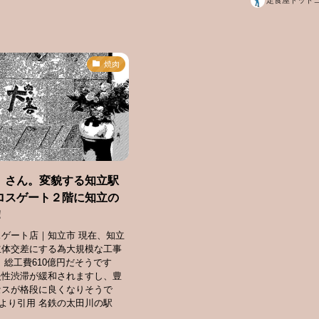
定食屋ドット
焼肉
」さん。変貌する知立駅
ロスゲート２階に知立の
！
ゲート店｜知立市 現在、知立
立体交差にする為大規模な工事
 総工費610億円だそうです
慢性渋滞が緩和されますし、豊
セスが格段に良くなりそうで
Pより引用 名鉄の太田川の駅