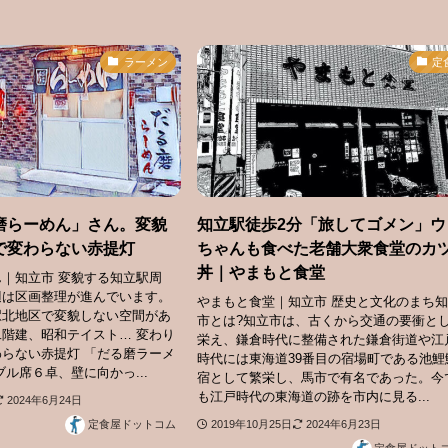
ラーメン
定
磨らーめん」さん。変貌
知立駅徒歩2分「旅してゴメン」ウ
で変わらない赤提灯
ちゃんも食べた老舗大衆食堂のカ
丼｜やまもと食堂
｜知立市 変貌する知立駅周
辺は区画整理が進んでいます。
やまもと食堂｜知立市 歴史と文化のまち
駅北地区で変貌しない空間があ
市とは?知立市は、古くから交通の要衝と
階建、昭和テイスト… 変わり
栄え、鎌倉時代に整備された鎌倉街道や江
らない赤提灯 「だる磨ラーメ
時代には東海道39番目の宿場町である池鯉
ブル席６卓、壁に向かっ...
宿として繁栄し、馬市で有名であった。今
も江戸時代の東海道の跡を市内に見る...
2024年6月24日
2019年10月25日
2024年6月23日
定食屋ドットコム