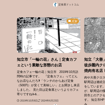
定食屋ドットコム
定食
知立市「一輪の花」さん｜定食カフ
知立「大善
ェという素敵な形態のお店
徒歩圏内ク
焼肉有名店
定食カフェ一輪の花｜知立市 2019年10月訪
問時の記事です。 『定食カフェ』ってどん
肉や大善クロス
なお店なんだろ❓「ランチのからあげ定食
駅周辺は連続
（500円）が安くて美味しい」とお聞きし来店
をしています。
しました。 見た目は定食屋というよりカフェ
が、駅周辺の
寄りですね☕&...
田市とのアク
す。 知立市H
2019年10月8日
2024年6月23日
み...