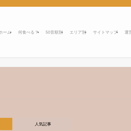
ホーム
何食べる？
50音順別
エリア別
サイトマップ
運
人気記事