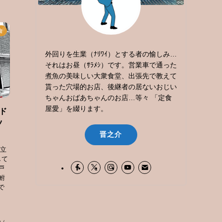
食
外回りを生業（ﾅﾘﾜｲ）とする者の愉しみ…
それはお昼（ｻﾗﾒｼ）です。営業車で通った
煮魚の美味しい大衆食堂、出張先で教えて
貰った穴場的お店、後継者の居ないおじい
ちゃんおばあちゃんのお店…等々 「定食
屋愛」を綴ります。
ド
ツ
晋之介
知立
して
戸
鮒
で