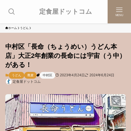
定食屋ドットコム
MENU
ホーム
うどん
中村区「長命（ちょうめい）うどん本
店」大正2年創業の長命には宇宙（う中）
がある！
2023年4月24日
2024年6月24日
うどん
蕎麦
中村区
定食屋ドットコム