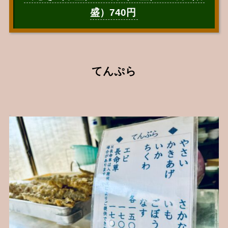
盛）740円
てんぷら