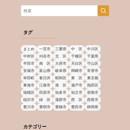
タグ
まとめ
一宮市
三重県
中 区
中川区
中村区
刈谷市
北 区
千種区
千葉県
半田市
南 区
大府市
天白区
守山区
安城市
富山県
岐阜県
岡崎市
常滑市
幸田町
春日井
昭和区
東 区
東京都
東海市
江南市
港 区
瀬戸市
熱田区
瑞穂区
田原市
知多市
知立市
碧南市
稲沢市
緑 区
蒲郡市
西 区
西尾市
豊川市
豊明市
豊橋市
豊田市
静岡県
カテゴリー