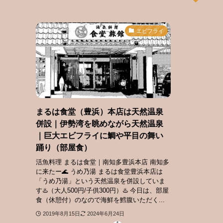
エビフライ
まるは食堂（豊浜）本店は天然温泉
併設｜伊勢湾を眺めながら天然温泉
｜巨大エビフライに鯛や平目の舞い
踊り（部屋食）
活魚料理 まるは食堂｜南知多豊浜本店 南知多
に来たー🌊 うめ乃湯 まるは食堂豊浜本店は
「うめ乃湯」という天然温泉を併設していま
す♨️（大人500円/子供300円）♨️ 今日は、部屋
食（休憩付）のなので海鮮を鱈腹いただく...
2019年8月15日
2024年6月24日