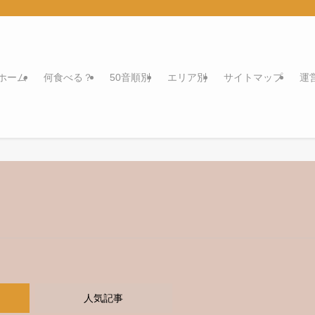
ホーム
何食べる？
50音順別
エリア別
サイトマップ
運
人気記事