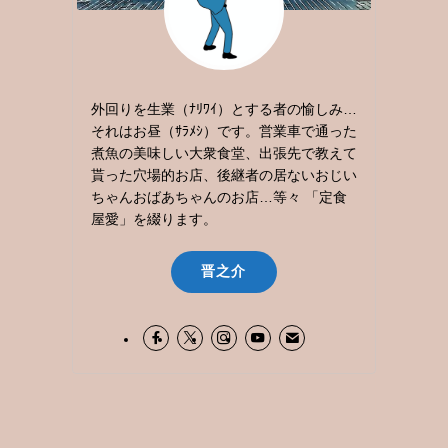
外回りを生業（ﾅﾘﾜｲ）とする者の愉しみ…
それはお昼（ｻﾗﾒｼ）です。営業車で通った
煮魚の美味しい大衆食堂、出張先で教えて
貰った穴場的お店、後継者の居ないおじい
ちゃんおばあちゃんのお店…等々 「定食
屋愛」を綴ります。
晋之介