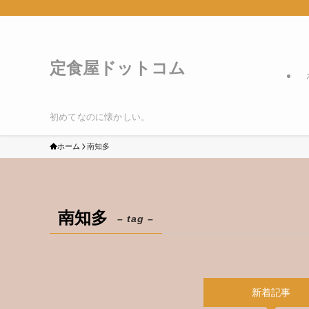
定食屋ドットコム
初めてなのに懐かしい。
ホーム
南知多
南知多
– tag –
新着記事