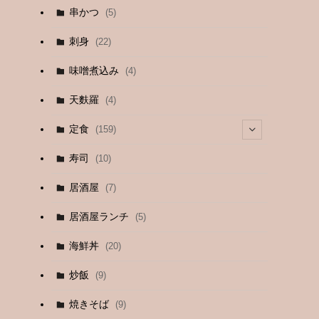
串かつ
(5)
刺身
(22)
味噌煮込み
(4)
天麩羅
(4)
定食
(159)
(4)
寿司
(10)
(9)
居酒屋
(7)
(3)
居酒屋ランチ
(5)
(26)
海鮮丼
(20)
(2)
炒飯
(9)
(1)
焼きそば
(9)
(1)