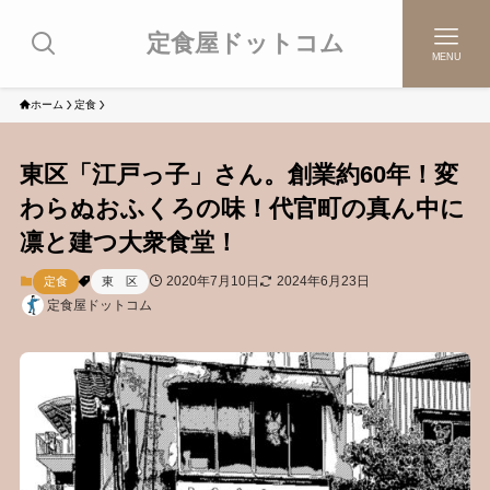
定食屋ドットコム
MENU
ホーム
定食
東区「江戸っ子」さん。創業約60年！変
わらぬおふくろの味！代官町の真ん中に
凛と建つ大衆食堂！
2020年7月10日
2024年6月23日
定食
東 区
定食屋ドットコム