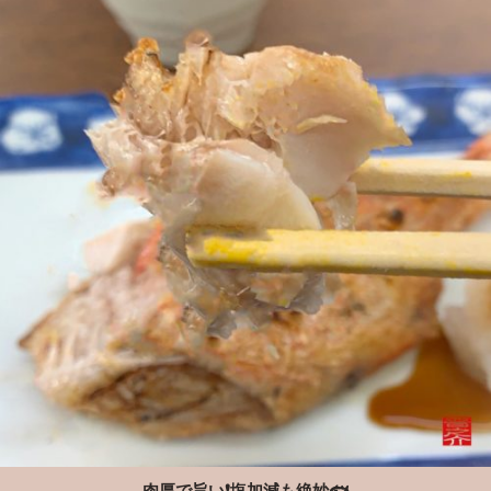
肉厚で旨い❗️塩加減も絶妙🐟