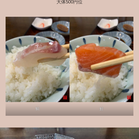
大体500円位
鯛
鮭