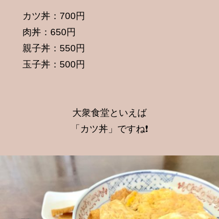
カツ丼：700円
肉丼：650円
親子丼：550円
玉子丼：500円
大衆食堂といえば
「カツ丼」ですね❗️