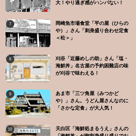
大！やり過ぎ感がハンパない！
岡崎魚市場食堂「平の屋（ひらの
や）」さん「刺身盛り合わせ定食
＜松＞」
刈谷「近藤めしの助」さん「塩・
海鮮丼」名古屋の予約困難店の味
が刈谷で味わえる！
あま市「三ツ角屋（みつかど
や）」さん。うどん屋さんなのに
「さかな定食」が大人気！
天白区「海鮮処まるうえ」さんの
「海鮮丼」が御刺身盛り盛りでお