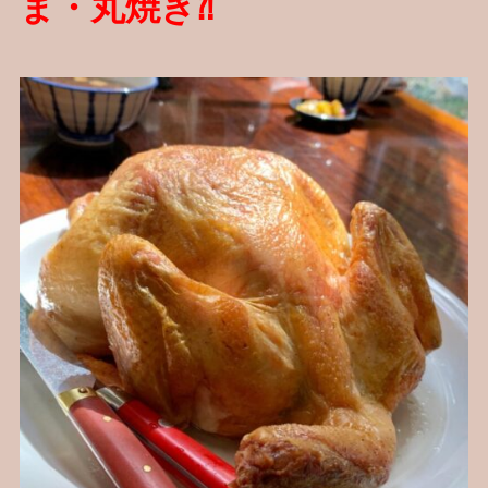
ま・丸焼き⁈