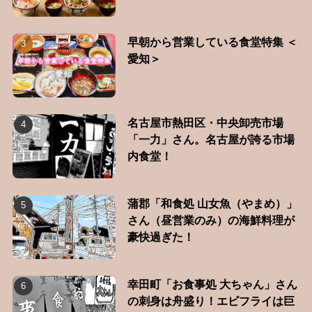
早朝から営業している食堂特集 ＜
愛知＞
名古屋市熱田区・中央卸売市場
「一力」さん。名古屋が誇る市場
内食堂！
蒲郡「和食処 山女魚（やまめ）」
さん（昼営業のみ）の海鮮料理が
豪快過ぎた！
幸田町「お食事処 大ちゃん」さん
の刺身は舟盛り！エビフライは巨