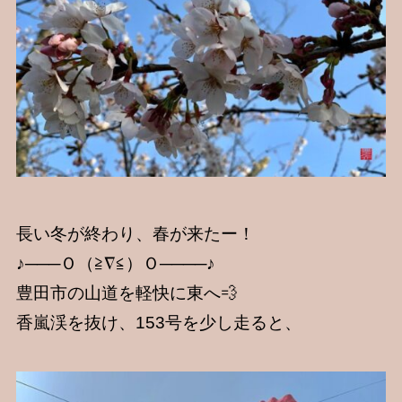
長い冬が終わり、春が来たー！
♪───Ｏ（≧∇≦）Ｏ────♪
豊田市の山道を軽快に東へ💨
香嵐渓を抜け、153号を少し走ると、