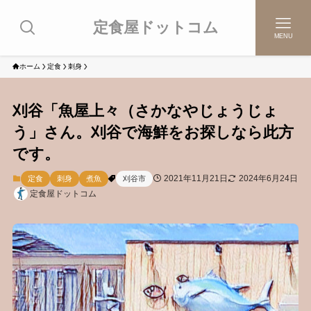
定食屋ドットコム
MENU
ホーム
定食
刺身
刈谷「魚屋上々（さかなやじょうじょ
う」さん。刈谷で海鮮をお探しなら此方
です。
2021年11月21日
2024年6月24日
定食
刺身
煮魚
刈谷市
定食屋ドットコム