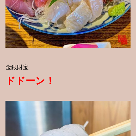
金銀財宝
ドドーン！