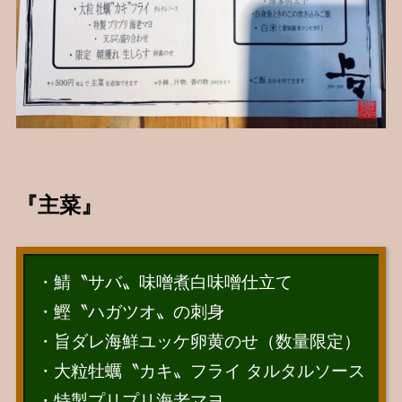
『主菜』
・鯖〝サバ〟味噌煮白味噌仕立て
・鰹〝ハガツオ〟の刺身
・旨ダレ海鮮ユッケ卵黄のせ（数量限定）
・大粒牡蠣〝カキ〟フライ タルタルソース
・特製プリプリ海老マヨ