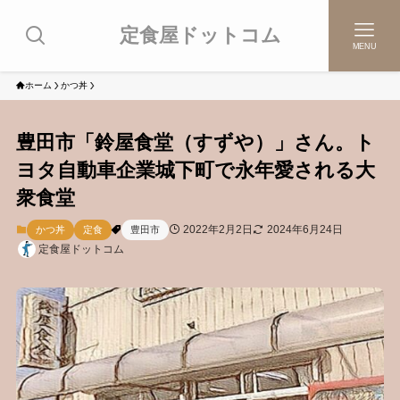
定食屋ドットコム
MENU
ホーム
かつ丼
豊田市「鈴屋食堂（すずや）」さん。ト
ヨタ自動車企業城下町で永年愛される大
衆食堂
2022年2月2日
2024年6月24日
かつ丼
定食
豊田市
定食屋ドットコム