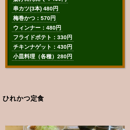
串カツ(3本) 480円
梅巻かつ：570円
ウィンナー：480円
フライドポテト：330円
チキンナゲット：430円
小皿料理（各種）280円
ひれかつ定食