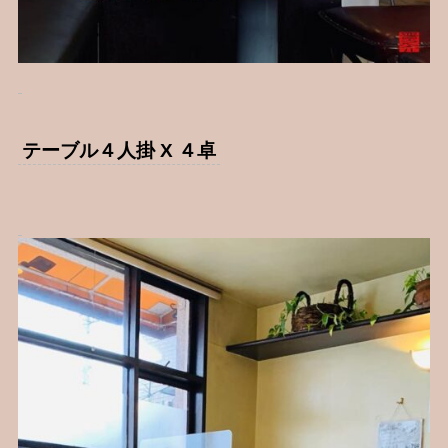
テーブル４人掛 X ４卓