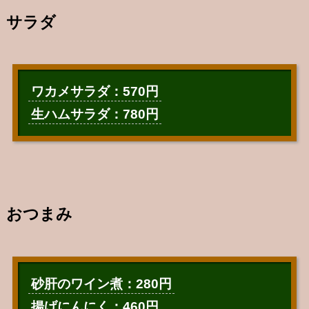
サラダ
ワカメサラダ：570円
生ハムサラダ：780円
おつまみ
砂肝のワイン煮：280円
揚げにんにく：460円