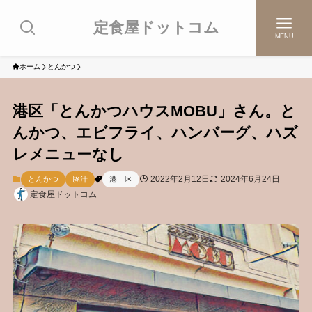
定食屋ドットコム
MENU
ホーム
とんかつ
港区「とんかつハウスMOBU」さん。と
んかつ、エビフライ、ハンバーグ、ハズ
レメニューなし
2022年2月12日
2024年6月24日
とんかつ
豚汁
港 区
定食屋ドットコム