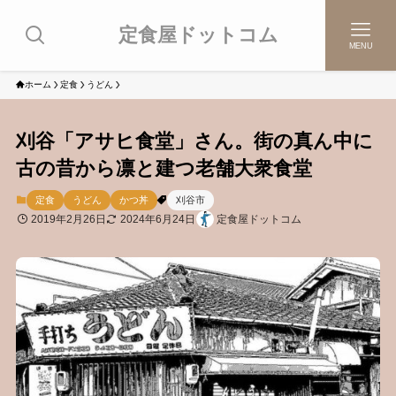
定食屋ドットコム
MENU
ホーム
定食
うどん
刈谷「アサヒ食堂」さん。街の真ん中に
古の昔から凛と建つ老舗大衆食堂
定食
うどん
かつ丼
刈谷市
2019年2月26日
2024年6月24日
定食屋ドットコム