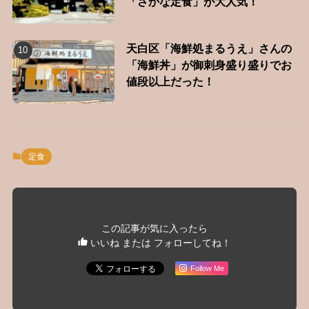
「さかな定食」が大人気！
天白区「海鮮処まるうえ」さんの
「海鮮丼」が御刺身盛り盛りでお
値段以上だった！
定食
この記事が気に入ったら
いいね または フォローしてね！
Follow Me