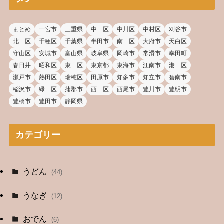
まとめ
一宮市
三重県
中 区
中川区
中村区
刈谷市
北 区
千種区
千葉県
半田市
南 区
大府市
天白区
守山区
安城市
富山県
岐阜県
岡崎市
常滑市
幸田町
春日井
昭和区
東 区
東京都
東海市
江南市
港 区
瀬戸市
熱田区
瑞穂区
田原市
知多市
知立市
碧南市
稲沢市
緑 区
蒲郡市
西 区
西尾市
豊川市
豊明市
豊橋市
豊田市
静岡県
カテゴリー
うどん
(44)
うなぎ
(12)
おでん
(6)