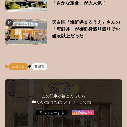
「さかな定食」が大人気！
天白区「海鮮処まるうえ」さんの
「海鮮丼」が御刺身盛り盛りでお
値段以上だった！
コロッケ
豊田市
この記事が気に入ったら
いいね または フォローしてね！
Follow Me