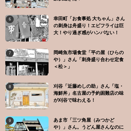
幸田町「お食事処 大ちゃん」さん
の刺身は舟盛り！エビフライは巨
大！やり過ぎ感がハンパない！
岡崎魚市場食堂「平の屋（ひらの
や）」さん「刺身盛り合わせ定食
＜松＞」
刈谷「近藤めしの助」さん「塩・
海鮮丼」名古屋の予約困難店の味
が刈谷で味わえる！
あま市「三ツ角屋（みつかど
や）」さん。うどん屋さんなのに