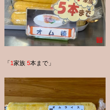
「
1
家族
5
本まで」