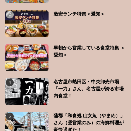
激安ランチ特集＜愛知＞
早朝から営業している食堂特集 ＜
愛知＞
名古屋市熱田区・中央卸売市場
「一力」さん。名古屋が誇る市場
内食堂！
蒲郡「和食処 山女魚（やまめ）」
さん（昼営業のみ）の海鮮料理が
豪快過ぎた！