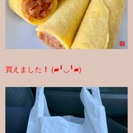
買えました
！
(▰╹◡╹▰)