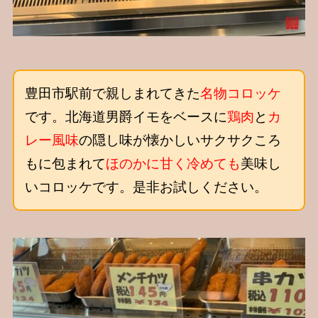
豊田市駅前で親しまれてきた
名物コロッケ
です。北海道男爵イモをベースに
鶏肉
と
カ
レー風味
の隠し味が懐かしいサクサクころ
もに包まれて
ほのかに甘く冷めても
美味し
いコロッケです。是非お試しください。