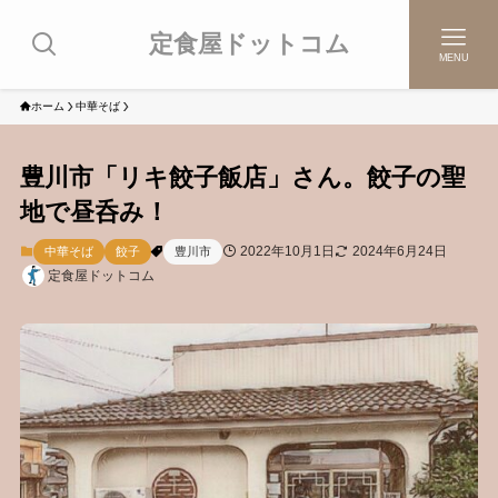
定食屋ドットコム
MENU
ホーム
中華そば
豊川市「リキ餃子飯店」さん。餃子の聖
地で昼呑み！
2022年10月1日
2024年6月24日
中華そば
餃子
豊川市
定食屋ドットコム