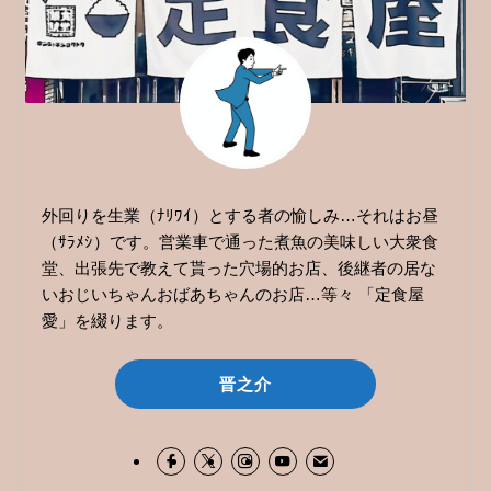
外回りを生業（ﾅﾘﾜｲ）とする者の愉しみ…それはお昼
（ｻﾗﾒｼ）です。営業車で通った煮魚の美味しい大衆食
堂、出張先で教えて貰った穴場的お店、後継者の居な
いおじいちゃんおばあちゃんのお店…等々 「定食屋
愛」を綴ります。
晋之介