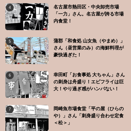
名古屋市熱田区・中央卸売市場
「一力」さん。名古屋が誇る市場
内食堂！
蒲郡「和食処 山女魚（やまめ）」
さん（昼営業のみ）の海鮮料理が
豪快過ぎた！
幸田町「お食事処 大ちゃん」さん
の刺身は舟盛り！エビフライは巨
大！やり過ぎ感がハンパない！
岡崎魚市場食堂「平の屋（ひらの
や）」さん「刺身盛り合わせ定食
＜松＞」