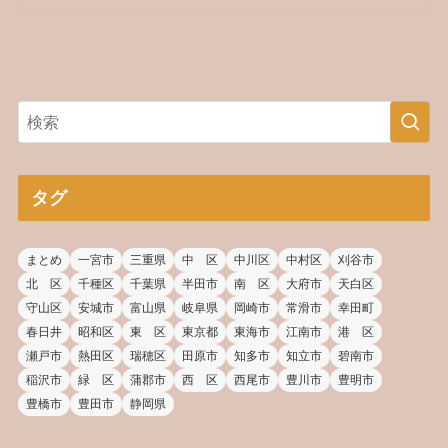
タグ
まとめ
一宮市
三重県
中 区
中川区
中村区
刈谷市
北 区
千種区
千葉県
半田市
南 区
大府市
天白区
守山区
安城市
富山県
岐阜県
岡崎市
常滑市
幸田町
春日井
昭和区
東 区
東京都
東海市
江南市
港 区
瀬戸市
熱田区
瑞穂区
田原市
知多市
知立市
碧南市
稲沢市
緑 区
蒲郡市
西 区
西尾市
豊川市
豊明市
豊橋市
豊田市
静岡県