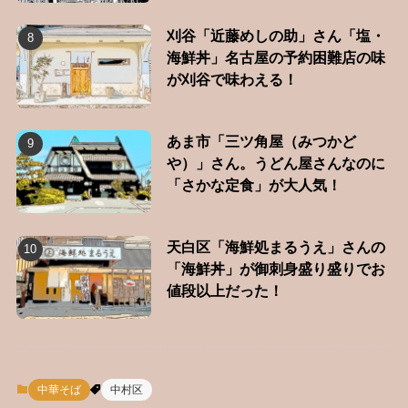
刈谷「近藤めしの助」さん「塩・
海鮮丼」名古屋の予約困難店の味
が刈谷で味わえる！
あま市「三ツ角屋（みつかど
や）」さん。うどん屋さんなのに
「さかな定食」が大人気！
天白区「海鮮処まるうえ」さんの
「海鮮丼」が御刺身盛り盛りでお
値段以上だった！
中華そば
中村区