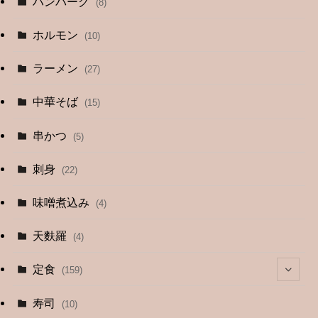
ハンバーグ
(8)
ホルモン
(10)
ラーメン
(27)
中華そば
(15)
串かつ
(5)
刺身
(22)
味噌煮込み
(4)
天麩羅
(4)
定食
(159)
(4)
寿司
(10)