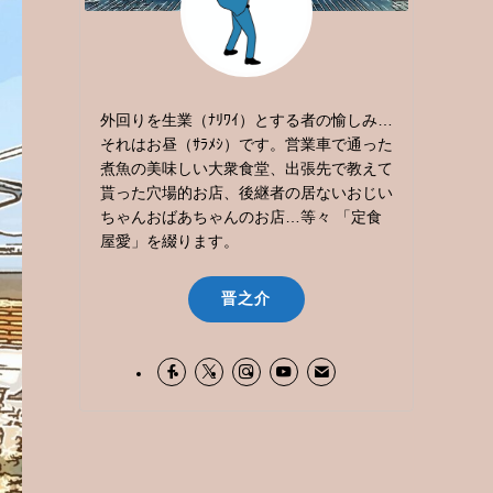
外回りを生業（ﾅﾘﾜｲ）とする者の愉しみ…
それはお昼（ｻﾗﾒｼ）です。営業車で通った
煮魚の美味しい大衆食堂、出張先で教えて
貰った穴場的お店、後継者の居ないおじい
ちゃんおばあちゃんのお店…等々 「定食
屋愛」を綴ります。
晋之介