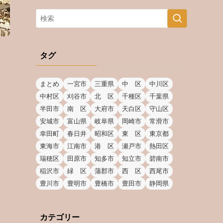
タグ
まとめ
一宮市
三重県
中 区
中川区
中村区
刈谷市
北 区
千種区
千葉県
半田市
南 区
大府市
天白区
守山区
安城市
富山県
岐阜県
岡崎市
常滑市
幸田町
春日井
昭和区
東 区
東京都
東海市
江南市
港 区
瀬戸市
熱田区
瑞穂区
田原市
知多市
知立市
碧南市
稲沢市
緑 区
蒲郡市
西 区
西尾市
豊川市
豊明市
豊橋市
豊田市
静岡県
カテゴリー