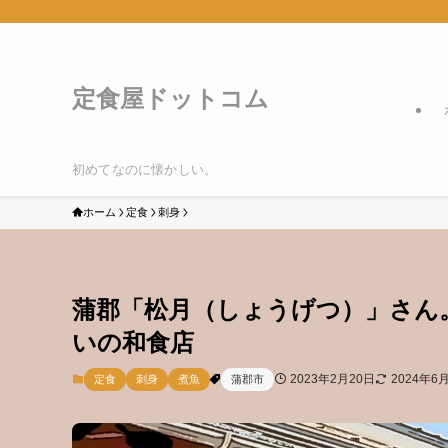
定食屋ドットコム
初めてなのに懐かしい。
ホーム
定食
刺身
蒲郡「松月（しょうげつ）」さん
いの和食店
2023年2月20日
2024年6
定食
刺身
煮魚
蒲郡市