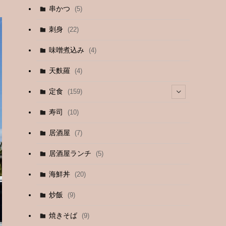
串かつ
(5)
刺身
(22)
味噌煮込み
(4)
天麩羅
(4)
定食
(159)
(4)
寿司
(10)
(9)
居酒屋
(7)
(3)
居酒屋ランチ
(5)
(26)
海鮮丼
(20)
(2)
炒飯
(9)
(1)
焼きそば
(9)
(1)