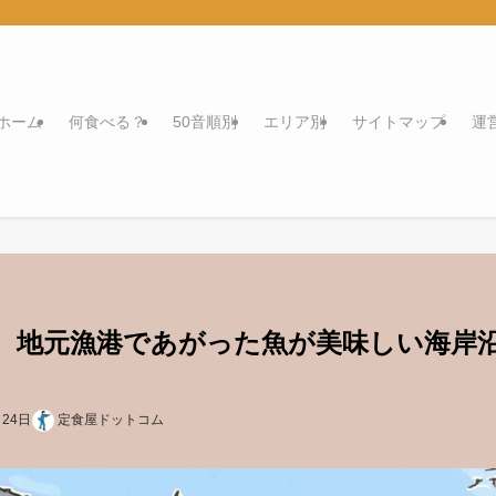
ホーム
何食べる？
50音順別
エリア別
サイトマップ
運
。地元漁港であがった魚が美味しい海岸
月24日
定食屋ドットコム