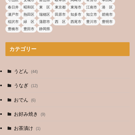
守山区
安城市
富山県
岐阜県
岡崎市
常滑市
幸田町
春日井
昭和区
東 区
東京都
東海市
江南市
港 区
瀬戸市
熱田区
瑞穂区
田原市
知多市
知立市
碧南市
稲沢市
緑 区
蒲郡市
西 区
西尾市
豊川市
豊明市
豊橋市
豊田市
静岡県
カテゴリー
うどん
(44)
うなぎ
(12)
おでん
(6)
お好み焼き
(9)
お茶漬け
(1)