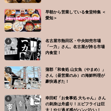
早朝から営業している食堂特集 ＜
愛知＞
名古屋市熱田区・中央卸売市場
「一力」さん。名古屋が誇る市場
内食堂！
蒲郡「和食処 山女魚（やまめ）」
さん（昼営業のみ）の海鮮料理が
豪快過ぎた！
幸田町「お食事処 大ちゃん」さん
の刺身は舟盛り！エビフライは巨
大！やり過ぎ感がハンパない！