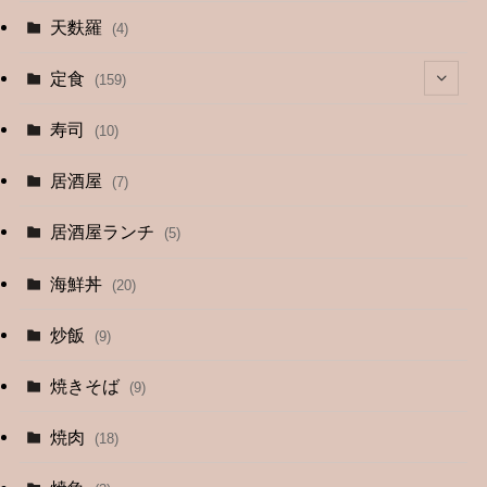
天麩羅
(4)
定食
(159)
(4)
寿司
(10)
(9)
居酒屋
(7)
(3)
居酒屋ランチ
(5)
(26)
海鮮丼
(20)
(2)
炒飯
(9)
(1)
焼きそば
(9)
(1)
焼肉
(18)
(12)