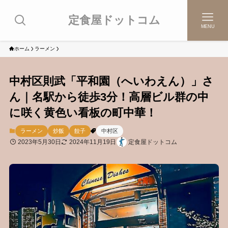
定食屋ドットコム
MENU
ホーム
ラーメン
中村区則武「平和園（へいわえん）」さ
ん｜名駅から徒歩3分！高層ビル群の中
に咲く黄色い看板の町中華！
ラーメン
炒飯
餃子
中村区
2023年5月30日
2024年11月19日
定食屋ドットコム