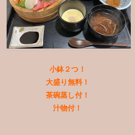
小鉢２つ！
大盛り無料！
茶碗蒸し付！
汁物付！