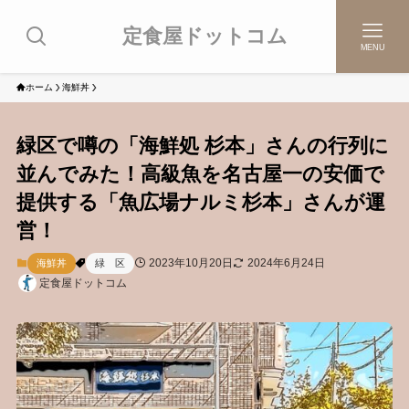
定食屋ドットコム
MENU
ホーム
海鮮丼
緑区で噂の「海鮮処 杉本」さんの行列に
並んでみた！高級魚を名古屋一の安価で
提供する「魚広場ナルミ杉本」さんが運
営！
2023年10月20日
2024年6月24日
海鮮丼
緑 区
定食屋ドットコム