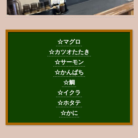
☆マグロ
☆カツオたたき
☆サーモン
☆かんぱち
☆鯛
☆イクラ
☆ホタテ
☆かに