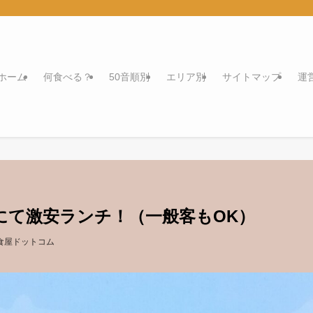
ホーム
何食べる？
50音順別
エリア別
サイトマップ
運
にて激安ランチ！（一般客もOK）
食屋ドットコム