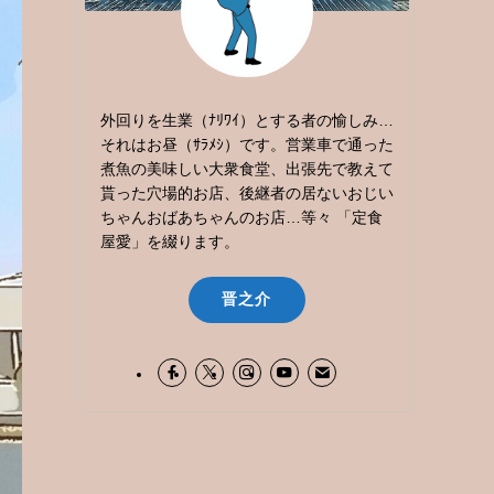
外回りを生業（ﾅﾘﾜｲ）とする者の愉しみ…
それはお昼（ｻﾗﾒｼ）です。営業車で通った
煮魚の美味しい大衆食堂、出張先で教えて
貰った穴場的お店、後継者の居ないおじい
ちゃんおばあちゃんのお店…等々 「定食
屋愛」を綴ります。
晋之介