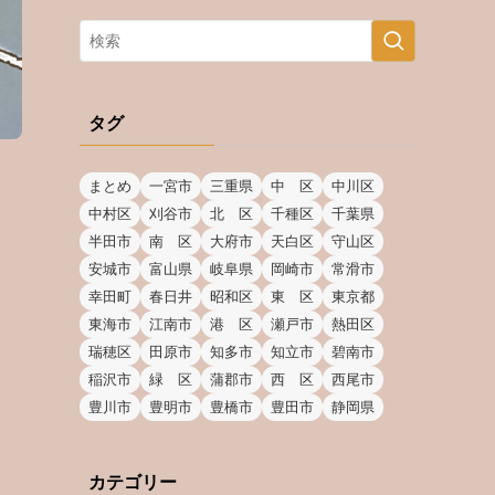
タグ
まとめ
一宮市
三重県
中 区
中川区
中村区
刈谷市
北 区
千種区
千葉県
半田市
南 区
大府市
天白区
守山区
安城市
富山県
岐阜県
岡崎市
常滑市
幸田町
春日井
昭和区
東 区
東京都
東海市
江南市
港 区
瀬戸市
熱田区
瑞穂区
田原市
知多市
知立市
碧南市
稲沢市
緑 区
蒲郡市
西 区
西尾市
豊川市
豊明市
豊橋市
豊田市
静岡県
カテゴリー