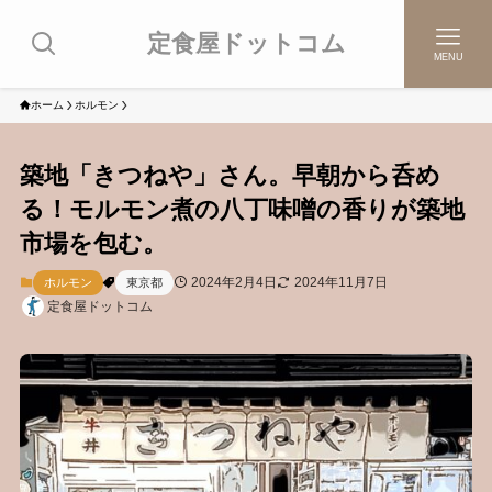
定食屋ドットコム
MENU
ホーム
ホルモン
築地「きつねや」さん。早朝から呑め
る！モルモン煮の八丁味噌の香りが築地
市場を包む。
2024年2月4日
2024年11月7日
ホルモン
東京都
定食屋ドットコム