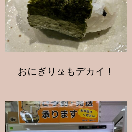
おにぎり🍙もデカイ！