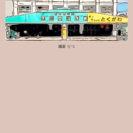
麺家 りつ