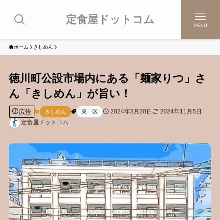
定食屋ドットコム
MENU
ホーム
きしめん
徳川町公設市場内にある「麺家りつ」さ
ん「きしめん」が旨い！
広告
2024年3月20日
2024年11月5日
きしめん
東 区
定食屋ドットコム