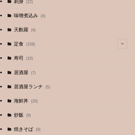
刺身
(22)
味噌煮込み
(4)
天麩羅
(4)
定食
(159)
(4)
寿司
(10)
(9)
居酒屋
(7)
(3)
居酒屋ランチ
(5)
(26)
海鮮丼
(20)
(2)
炒飯
(9)
(1)
焼きそば
(9)
(1)