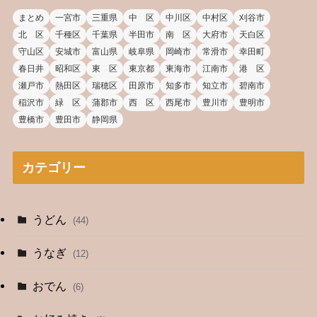
まとめ
一宮市
三重県
中 区
中川区
中村区
刈谷市
北 区
千種区
千葉県
半田市
南 区
大府市
天白区
守山区
安城市
富山県
岐阜県
岡崎市
常滑市
幸田町
春日井
昭和区
東 区
東京都
東海市
江南市
港 区
瀬戸市
熱田区
瑞穂区
田原市
知多市
知立市
碧南市
稲沢市
緑 区
蒲郡市
西 区
西尾市
豊川市
豊明市
豊橋市
豊田市
静岡県
カテゴリー
うどん
(44)
うなぎ
(12)
おでん
(6)