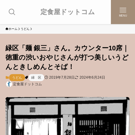
定食屋ドットコム
MENU
ホーム
うどん
緑区「麺 銀三」さん。カウンター10席｜
徳重の渋いおやじさんが打つ美しいうど
んときしめんとそば！
2019年7月28日
2024年6月24日
うどん
緑 区
定食屋ドットコム