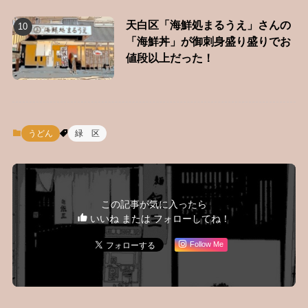
天白区「海鮮処まるうえ」さんの
「海鮮丼」が御刺身盛り盛りでお
値段以上だった！
うどん
緑 区
この記事が気に入ったら
いいね または フォローしてね！
Follow Me