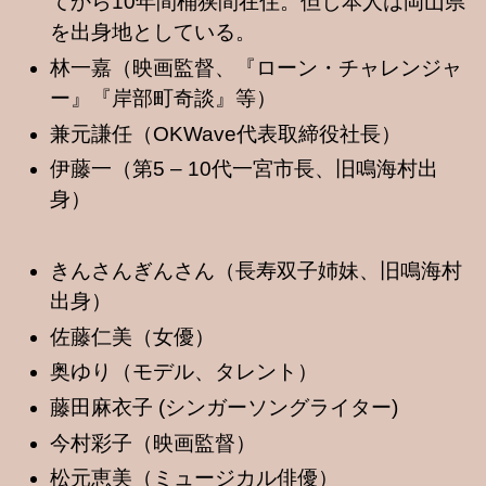
てから10年間桶狭間在住。但し本人は岡山県
を出身地としている。
林一嘉（映画監督、『ローン・チャレンジャ
ー』『岸部町奇談』等）
兼元謙任（OKWave代表取締役社長）
伊藤一（第5 – 10代一宮市長、旧鳴海村出
身）
きんさんぎんさん（長寿双子姉妹、旧鳴海村
出身）
佐藤仁美（女優）
奥ゆり（モデル、タレント）
藤田麻衣子 (シンガーソングライター)
今村彩子（映画監督）
松元恵美（ミュージカル俳優）