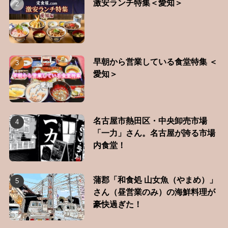
激安ランチ特集＜愛知＞
早朝から営業している食堂特集 ＜
愛知＞
名古屋市熱田区・中央卸売市場
「一力」さん。名古屋が誇る市場
内食堂！
蒲郡「和食処 山女魚（やまめ）」
さん（昼営業のみ）の海鮮料理が
豪快過ぎた！