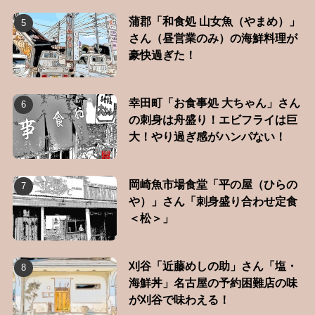
蒲郡「和食処 山女魚（やまめ）」
さん（昼営業のみ）の海鮮料理が
豪快過ぎた！
幸田町「お食事処 大ちゃん」さん
の刺身は舟盛り！エビフライは巨
大！やり過ぎ感がハンパない！
岡崎魚市場食堂「平の屋（ひらの
や）」さん「刺身盛り合わせ定食
＜松＞」
刈谷「近藤めしの助」さん「塩・
海鮮丼」名古屋の予約困難店の味
が刈谷で味わえる！