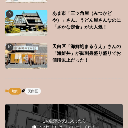
あま市「三ツ角屋（みつかど
や）」さん。うどん屋さんなのに
「さかな定食」が大人気！
天白区「海鮮処まるうえ」さんの
「海鮮丼」が御刺身盛り盛りでお
値段以上だった！
焼肉
天白区
この記事が気に入ったら
いいね または フォローしてね！