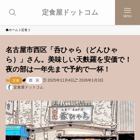
定食屋ドットコム
MENU
ホーム
定食
名古屋市西区「呑ひゃら（どんひゃ
ら）」さん。美味しい天麩羅を安価で！
夜の部は一年先まで予約で一杯！
2025年11月4日
2026年1月3日
定食
西 区
定食屋ドットコム