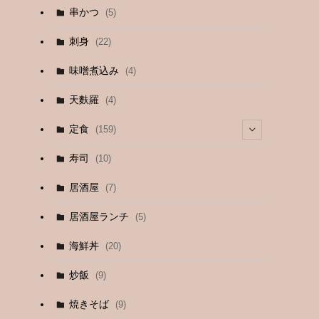
串かつ
(5)
刺身
(22)
味噌煮込み
(4)
天麩羅
(4)
定食
(159)
(4)
寿司
(10)
(9)
居酒屋
(7)
(3)
居酒屋ランチ
(5)
(26)
海鮮丼
(20)
(2)
炒飯
(9)
(1)
焼きそば
(9)
(1)