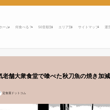
ホーム
何食べる？
50音順別
エリア別
サイトマップ
運
気老舗大衆食堂で喰べた秋刀魚の焼き加減
定食屋ドットコム