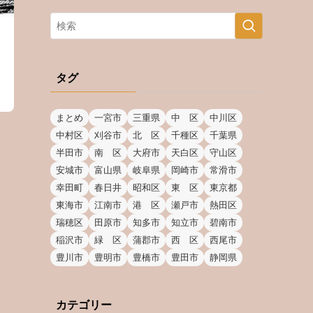
タグ
まとめ
一宮市
三重県
中 区
中川区
中村区
刈谷市
北 区
千種区
千葉県
半田市
南 区
大府市
天白区
守山区
安城市
富山県
岐阜県
岡崎市
常滑市
幸田町
春日井
昭和区
東 区
東京都
東海市
江南市
港 区
瀬戸市
熱田区
瑞穂区
田原市
知多市
知立市
碧南市
稲沢市
緑 区
蒲郡市
西 区
西尾市
豊川市
豊明市
豊橋市
豊田市
静岡県
カテゴリー