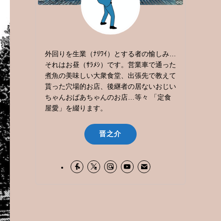
外回りを生業（ﾅﾘﾜｲ）とする者の愉しみ…
それはお昼（ｻﾗﾒｼ）です。営業車で通った
煮魚の美味しい大衆食堂、出張先で教えて
貰った穴場的お店、後継者の居ないおじい
ちゃんおばあちゃんのお店…等々 「定食
屋愛」を綴ります。
晋之介