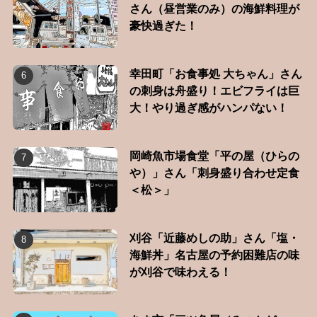
さん（昼営業のみ）の海鮮料理が
豪快過ぎた！
幸田町「お食事処 大ちゃん」さん
の刺身は舟盛り！エビフライは巨
大！やり過ぎ感がハンパない！
岡崎魚市場食堂「平の屋（ひらの
や）」さん「刺身盛り合わせ定食
＜松＞」
刈谷「近藤めしの助」さん「塩・
海鮮丼」名古屋の予約困難店の味
が刈谷で味わえる！