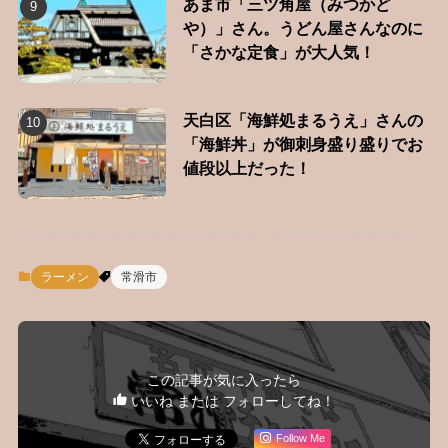
あま市「三ツ角屋（みつかど
や）」さん。うどん屋さんなのに
「さかな定食」が大人気！
天白区「海鮮処まるうえ」さんの
「海鮮丼」が御刺身盛り盛りでお
値段以上だった！
ラーメン
常滑市
この記事が気に入ったら
いいね または フォローしてね！
Follow Me