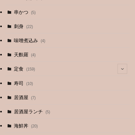
串かつ
(5)
刺身
(22)
味噌煮込み
(4)
天麩羅
(4)
定食
(159)
(4)
寿司
(10)
(9)
居酒屋
(7)
(3)
居酒屋ランチ
(5)
(26)
海鮮丼
(20)
(2)