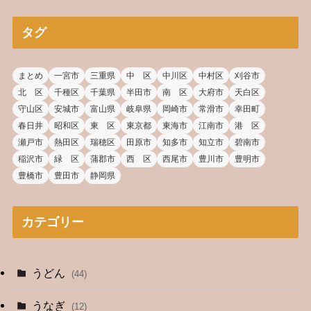
タグ
まとめ
一宮市
三重県
中 区
中川区
中村区
刈谷市
北 区
千種区
千葉県
半田市
南 区
大府市
天白区
守山区
安城市
富山県
岐阜県
岡崎市
常滑市
幸田町
春日井
昭和区
東 区
東京都
東海市
江南市
港 区
瀬戸市
熱田区
瑞穂区
田原市
知多市
知立市
碧南市
稲沢市
緑 区
蒲郡市
西 区
西尾市
豊川市
豊明市
豊橋市
豊田市
静岡県
カテゴリー
うどん
(44)
うなぎ
(12)