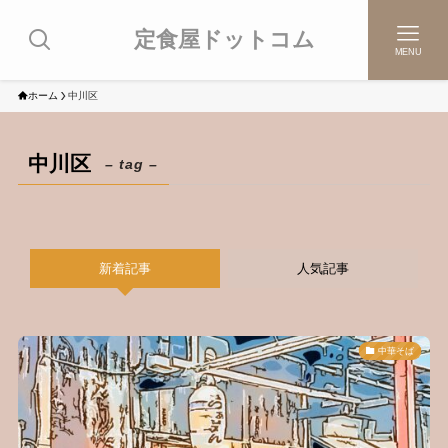
定食屋ドットコム
MENU
ホーム
中川区
中川区
– tag –
新着記事
人気記事
中華そば