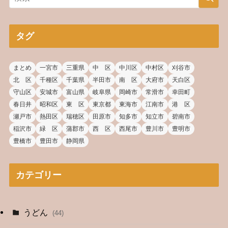
タグ
まとめ
一宮市
三重県
中 区
中川区
中村区
刈谷市
北 区
千種区
千葉県
半田市
南 区
大府市
天白区
守山区
安城市
富山県
岐阜県
岡崎市
常滑市
幸田町
春日井
昭和区
東 区
東京都
東海市
江南市
港 区
瀬戸市
熱田区
瑞穂区
田原市
知多市
知立市
碧南市
稲沢市
緑 区
蒲郡市
西 区
西尾市
豊川市
豊明市
豊橋市
豊田市
静岡県
カテゴリー
うどん
(44)