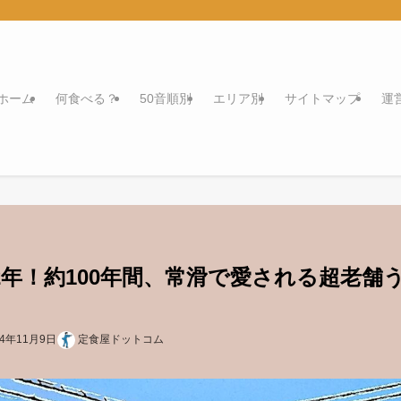
ホーム
何食べる？
50音順別
エリア別
サイトマップ
運
年！約100年間、常滑で愛される超老舗
24年11月9日
定食屋ドットコム