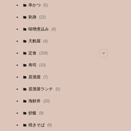
串かつ
(5)
刺身
(22)
味噌煮込み
(4)
天麩羅
(4)
定食
(159)
(4)
寿司
(10)
(9)
居酒屋
(7)
(3)
居酒屋ランチ
(5)
(26)
海鮮丼
(20)
(2)
炒飯
(9)
(1)
焼きそば
(9)
(1)