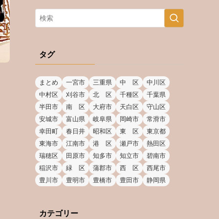
タグ
まとめ
一宮市
三重県
中 区
中川区
中村区
刈谷市
北 区
千種区
千葉県
半田市
南 区
大府市
天白区
守山区
安城市
富山県
岐阜県
岡崎市
常滑市
幸田町
春日井
昭和区
東 区
東京都
東海市
江南市
港 区
瀬戸市
熱田区
瑞穂区
田原市
知多市
知立市
碧南市
稲沢市
緑 区
蒲郡市
西 区
西尾市
豊川市
豊明市
豊橋市
豊田市
静岡県
カテゴリー