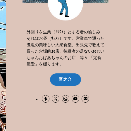
外回りを生業（ﾅﾘﾜｲ）とする者の愉しみ…
それはお昼（ｻﾗﾒｼ）です。営業車で通った
煮魚の美味しい大衆食堂、出張先で教えて
貰った穴場的お店、後継者の居ないおじい
ちゃんおばあちゃんのお店…等々 「定食
屋愛」を綴ります。
晋之介