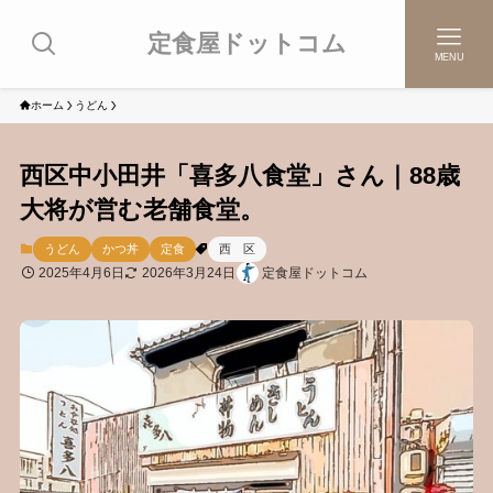
定食屋ドットコム
MENU
ホーム
うどん
西区中小田井「喜多八食堂」さん｜88歳
大将が営む老舗食堂。
うどん
かつ丼
定食
西 区
2025年4月6日
2026年3月24日
定食屋ドットコム