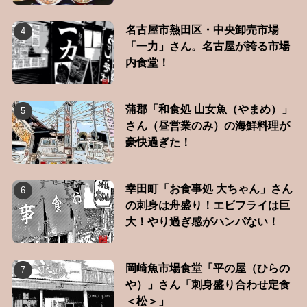
名古屋市熱田区・中央卸売市場
「一力」さん。名古屋が誇る市場
内食堂！
蒲郡「和食処 山女魚（やまめ）」
さん（昼営業のみ）の海鮮料理が
豪快過ぎた！
幸田町「お食事処 大ちゃん」さん
の刺身は舟盛り！エビフライは巨
大！やり過ぎ感がハンパない！
岡崎魚市場食堂「平の屋（ひらの
や）」さん「刺身盛り合わせ定食
＜松＞」