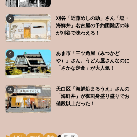
刈谷「近藤めしの助」さん「塩・
海鮮丼」名古屋の予約困難店の味
が刈谷で味わえる！
あま市「三ツ角屋（みつかど
や）」さん。うどん屋さんなのに
「さかな定食」が大人気！
天白区「海鮮処まるうえ」さんの
「海鮮丼」が御刺身盛り盛りでお
値段以上だった！
うどん
かつ丼
定食
西 区