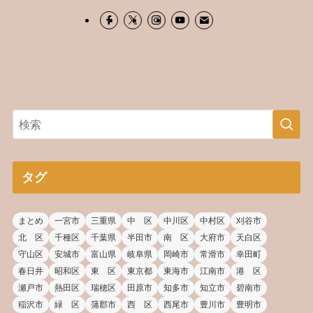
タグ
まとめ
一宮市
三重県
中 区
中川区
中村区
刈谷市
北 区
千種区
千葉県
半田市
南 区
大府市
天白区
守山区
安城市
富山県
岐阜県
岡崎市
常滑市
幸田町
春日井
昭和区
東 区
東京都
東海市
江南市
港 区
瀬戸市
熱田区
瑞穂区
田原市
知多市
知立市
碧南市
稲沢市
緑 区
蒲郡市
西 区
西尾市
豊川市
豊明市