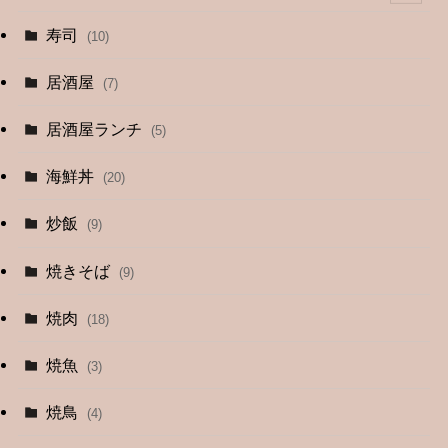
(4)
寿司
(10)
(9)
居酒屋
(7)
(3)
居酒屋ランチ
(5)
(26)
海鮮丼
(20)
(2)
炒飯
(9)
(1)
焼きそば
(9)
(1)
焼肉
(18)
(12)
焼魚
(3)
(13)
焼鳥
(4)
(4)