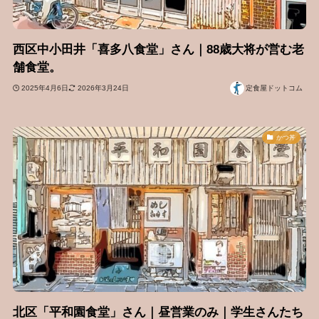
西区中小田井「喜多八食堂」さん｜88歳大将が営む老
舗食堂。
2025年4月6日
2026年3月24日
定食屋ドットコム
かつ丼
北区「平和園食堂」さん｜昼営業のみ｜学生さんたち