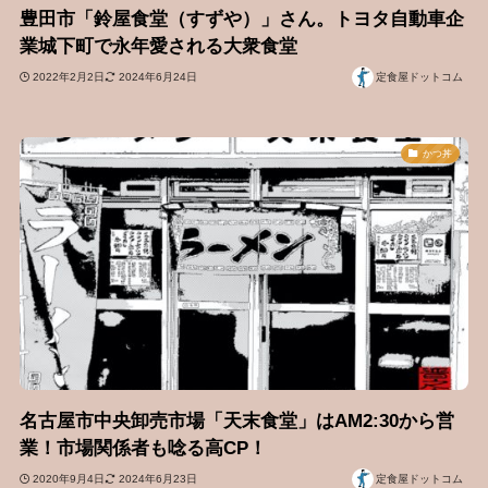
豊田市「鈴屋食堂（すずや）」さん。トヨタ自動車企
業城下町で永年愛される大衆食堂
2022年2月2日
2024年6月24日
定食屋ドットコム
かつ丼
名古屋市中央卸売市場「天末食堂」はAM2:30から営
業！市場関係者も唸る高CP！
2020年9月4日
2024年6月23日
定食屋ドットコム