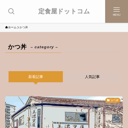
定食屋ドットコム
MENU
ホーム
かつ丼
かつ丼
– category –
新着記事
人気記事
かつ丼