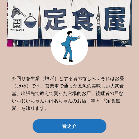
外回りを生業（ﾅﾘﾜｲ）とする者の愉しみ…それはお昼
（ｻﾗﾒｼ）です。営業車で通った煮魚の美味しい大衆食
堂、出張先で教えて貰った穴場的お店、後継者の居な
いおじいちゃんおばあちゃんのお店…等々 「定食屋
愛」を綴ります。
晋之介