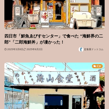
四日市「鮮魚ゑびすセンター」で食べた “海鮮界の二
郎”「二郎海鮮丼」が凄かった！
2025年3月8日
2025年9月2日
定食屋ドットコム
定食