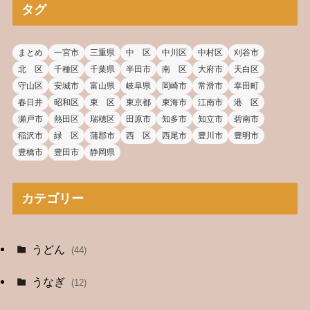
タグ
まとめ
一宮市
三重県
中 区
中川区
中村区
刈谷市
北 区
千種区
千葉県
半田市
南 区
大府市
天白区
守山区
安城市
富山県
岐阜県
岡崎市
常滑市
幸田町
春日井
昭和区
東 区
東京都
東海市
江南市
港 区
瀬戸市
熱田区
瑞穂区
田原市
知多市
知立市
碧南市
稲沢市
緑 区
蒲郡市
西 区
西尾市
豊川市
豊明市
豊橋市
豊田市
静岡県
カテゴリー
うどん
(44)
うなぎ
(12)