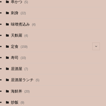
串かつ
(5)
刺身
(22)
味噌煮込み
(4)
天麩羅
(4)
定食
(159)
(4)
寿司
(10)
(9)
居酒屋
(7)
(3)
居酒屋ランチ
(5)
(26)
海鮮丼
(20)
(2)
炒飯
(9)