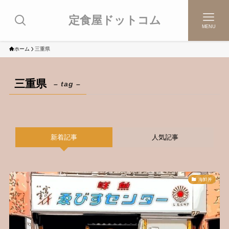
定食屋ドットコム
MENU
ホーム
三重県
三重県
– tag –
新着記事
人気記事
海鮮丼