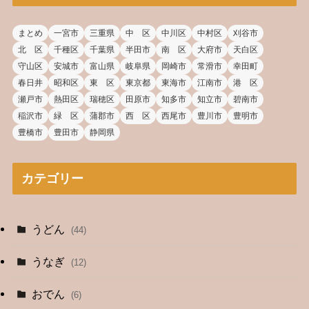
まとめ
一宮市
三重県
中 区
中川区
中村区
刈谷市
北 区
千種区
千葉県
半田市
南 区
大府市
天白区
守山区
安城市
富山県
岐阜県
岡崎市
常滑市
幸田町
春日井
昭和区
東 区
東京都
東海市
江南市
港 区
瀬戸市
熱田区
瑞穂区
田原市
知多市
知立市
碧南市
稲沢市
緑 区
蒲郡市
西 区
西尾市
豊川市
豊明市
豊橋市
豊田市
静岡県
カテゴリー
うどん
(44)
うなぎ
(12)
おでん
(6)