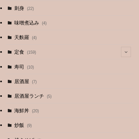
刺身
(22)
味噌煮込み
(4)
天麩羅
(4)
定食
(159)
(4)
寿司
(10)
(9)
居酒屋
(7)
(3)
居酒屋ランチ
(5)
(26)
海鮮丼
(20)
(2)
炒飯
(9)
(1)