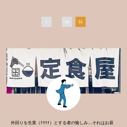
1
...
30
31
外回りを生業（ﾅﾘﾜｲ）とする者の愉しみ…それはお昼