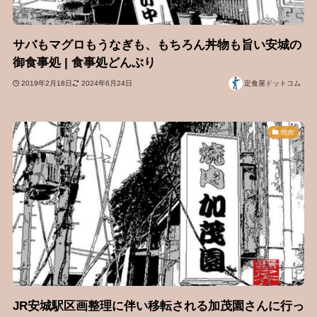
サバもマグロもうなぎも、もちろん丼物も旨い安城の
御食事処 | 食事処どんぶり
2019年2月18日
2024年6月24日
定食屋ドットコム
焼肉
JR安城駅区画整理に伴い移転される加茂園さんに行っ