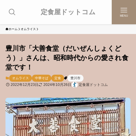
定食屋ドットコム
MENU
ホーム
オムライス
豊川市「大善食堂（だいぜんしょくど
う）」さんは、昭和時代からの愛され食
堂です！
オムライス
中華そば
定食
豊川市
2022年12月23日
2024年10月26日
定食屋ドットコム