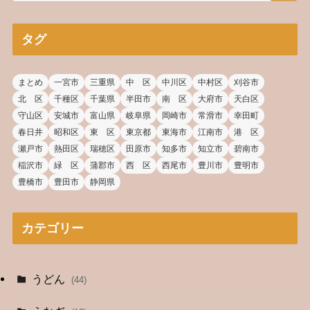
タグ
まとめ
一宮市
三重県
中 区
中川区
中村区
刈谷市
北 区
千種区
千葉県
半田市
南 区
大府市
天白区
守山区
安城市
富山県
岐阜県
岡崎市
常滑市
幸田町
春日井
昭和区
東 区
東京都
東海市
江南市
港 区
瀬戸市
熱田区
瑞穂区
田原市
知多市
知立市
碧南市
稲沢市
緑 区
蒲郡市
西 区
西尾市
豊川市
豊明市
豊橋市
豊田市
静岡県
カテゴリー
うどん
(44)