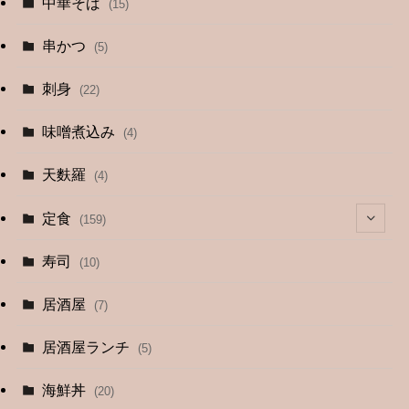
中華そば
(15)
串かつ
(5)
刺身
(22)
味噌煮込み
(4)
天麩羅
(4)
定食
(159)
(4)
寿司
(10)
(9)
居酒屋
(7)
(3)
居酒屋ランチ
(5)
(26)
海鮮丼
(20)