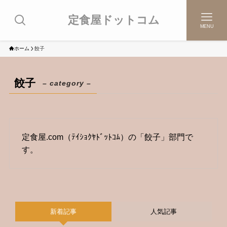
定食屋ドットコム
MENU
ホーム
餃子
餃子
– category –
定食屋.com（ﾃｲｼｮｸﾔﾄﾞｯﾄｺﾑ）の「餃子」部門で
す。
新着記事
人気記事