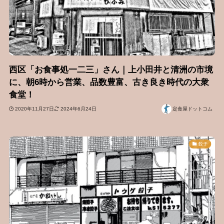
西区「お食事処一二三」さん｜上小田井と清洲の市境
に、朝6時から営業、品数豊富、古き良き時代の大衆
食堂！
2020年11月27日
2024年6月24日
定食屋ドットコム
餃子