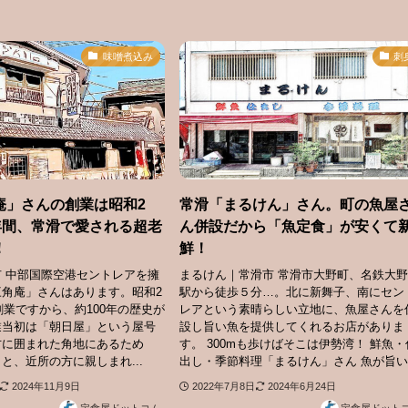
味噌煮込み
刺
庵」さんの創業は昭和2
常滑「まるけん」さん。町の魚屋
年間、常滑で愛される超老
ん併設だから「魚定食」が安くて
！
鮮！
 中部国際空港セントレアを擁
まるけん｜常滑市 常滑市大野町、名鉄大
角庵」さんはあります。昭和2
駅から徒歩５分…。北に新舞子、南にセン
）創業ですから、約100年の歴史が
レアという素晴らしい立地に、魚屋さんを
業当初は「朝日屋」という屋号
設し旨い魚を提供してくれるお店がありま
方に囲まれた角地にあるため
す。 300mも歩けばそこは伊勢湾！ 鮮魚・
と、近所の方に親しまれ...
出し・季節料理「まるけん」さん 魚が旨い.
2024年11月9日
2022年7月8日
2024年6月24日