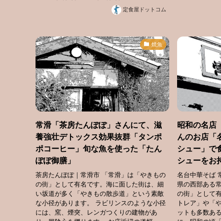
定食屋ドットコム
焼魚
常滑「茶房たんぽぽ」さんにて、滋
昭和の名店
養強壮デトックス効果抜群「タンポ
んのお店「
ポコーヒー」旬な魚を使った「たん
シュー」で
ぽぽ御膳」
シューをお
茶房たんぽぽ｜常滑市 「常滑」は「やきもの
名台中華そば 
の街」として有名です。海に面した街は、細
県の西部ある
い坂道が多く「やきもの散歩道」という素敵
の街」として
な小径があります。 ラビリンスのような小径
トレア」や「
には、窯、煙突、レンガつくりの建物があ
ットも多数あ