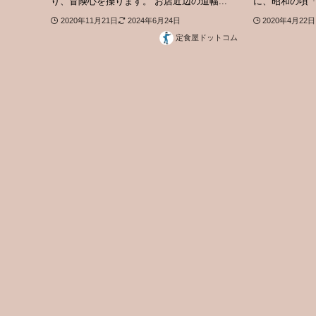
り、冒険心を擽ります。 お店近辺の道幅...
に、昭和の頃「
2020年11月21日
2024年6月24日
2020年4月22日
定食屋ドットコム