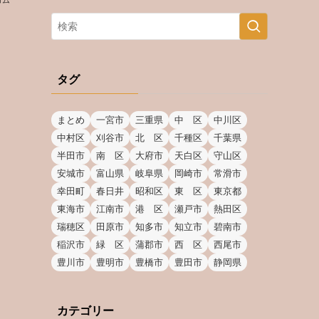
コム
タグ
まとめ
一宮市
三重県
中 区
中川区
中村区
刈谷市
北 区
千種区
千葉県
半田市
南 区
大府市
天白区
守山区
安城市
富山県
岐阜県
岡崎市
常滑市
幸田町
春日井
昭和区
東 区
東京都
東海市
江南市
港 区
瀬戸市
熱田区
瑞穂区
田原市
知多市
知立市
碧南市
稲沢市
緑 区
蒲郡市
西 区
西尾市
豊川市
豊明市
豊橋市
豊田市
静岡県
カテゴリー