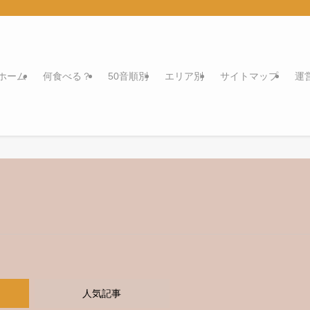
ホーム
何食べる？
50音順別
エリア別
サイトマップ
運
人気記事