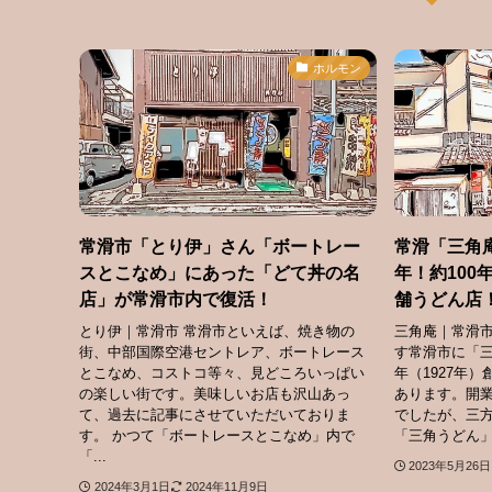
ホルモン
常滑市「とり伊」さん「ボートレー
常滑「三角
スとこなめ」にあった「どて丼の名
年！約100
店」が常滑市内で復活！
舗うどん店
とり伊｜常滑市 常滑市といえば、焼き物の
三角庵｜常滑市
街、中部国際空港セントレア、ボートレース
す常滑市に「三
とこなめ、コストコ等々、見どころいっぱい
年（1927年
の楽しい街です。美味しいお店も沢山あっ
あります。開
て、過去に記事にさせていただいておりま
でしたが、三
す。 かつて「ボートレースとこなめ」内で
「三角うどん」
「...
2023年5月26日
2024年3月1日
2024年11月9日