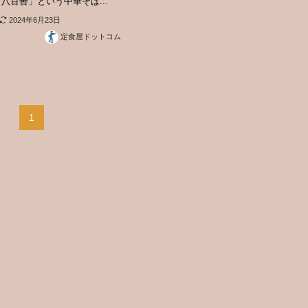
八百善」という中華そば...
2024年6月23日
定食屋ドットコム
1