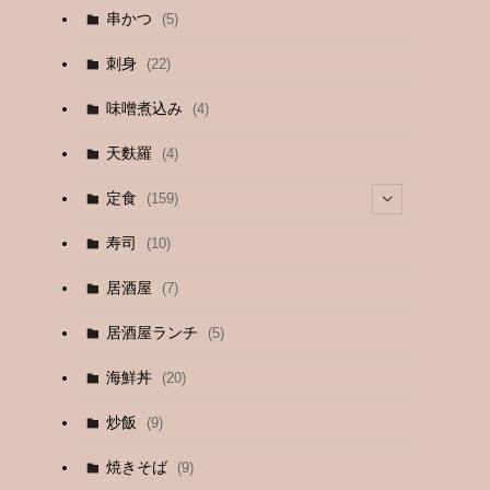
串かつ
(5)
刺身
(22)
味噌煮込み
(4)
天麩羅
(4)
定食
(159)
(4)
寿司
(10)
(9)
居酒屋
(7)
(3)
居酒屋ランチ
(5)
(26)
海鮮丼
(20)
(2)
炒飯
(9)
(1)
焼きそば
(9)
(1)