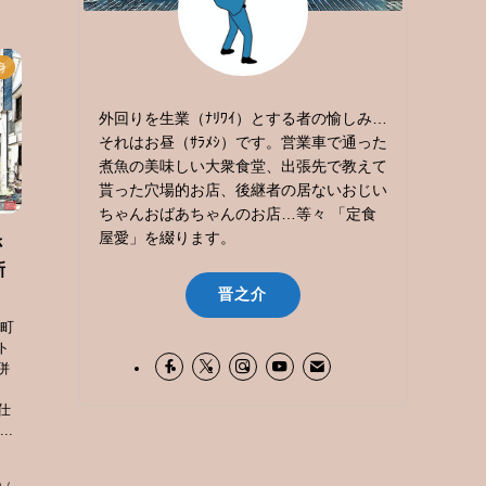
身
外回りを生業（ﾅﾘﾜｲ）とする者の愉しみ…
それはお昼（ｻﾗﾒｼ）です。営業車で通った
煮魚の美味しい大衆食堂、出張先で教えて
貰った穴場的お店、後継者の居ないおじい
ちゃんおばあちゃんのお店…等々 「定食
屋愛」を綴ります。
さ
新
晋之介
野町
ト
併
仕
..