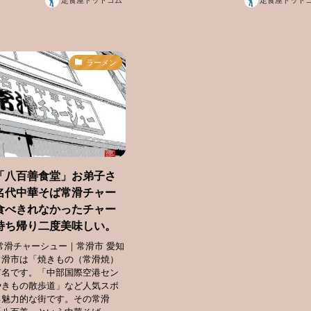
定食屋ドットコム
定食屋ドット
ラーメン
「八百善食堂」お弟子さ
名代中華そば常滑チャー
食べきれなかったチャー
持ち帰り二度美味しい。
常滑チャーシュー｜常滑市 愛知
常滑市は「焼きもの（常滑焼）
有名です。「中部国際空港セン
やきもの散歩道」など人気スポ
る魅力的な街です。その常滑