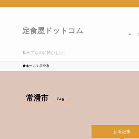
定食屋ドットコム
初めてなのに懐かしい。
ホーム
常滑市
常滑市
– tag –
新着記事