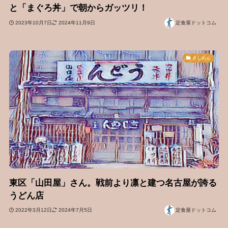
と「まぐろ丼」で朝からガッツリ！
2023年10月7日
2024年11月9日
定食屋ドットコム
きしめん
東区「山田屋」さん。戦前より凛と建つ名古屋が誇る
うどん店
2022年3月12日
2024年7月5日
定食屋ドットコム