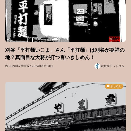
刈谷「平打麺いこま」さん「平打麺」は刈谷が発祥の
地？真面目な大将が打つ旨いきしめん！
2020年7月5日
2024年6月23日
定食屋ドットコム
きしめん