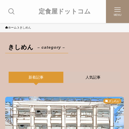
定食屋ドットコム
MENU
ホーム
きしめん
きしめん
– category –
新着記事
人気記事
きしめん