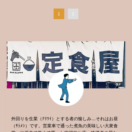
1
2
外回りを生業（ﾅﾘﾜｲ）とする者の愉しみ…それはお昼
（ｻﾗﾒｼ）です。営業車で通った煮魚の美味しい大衆食