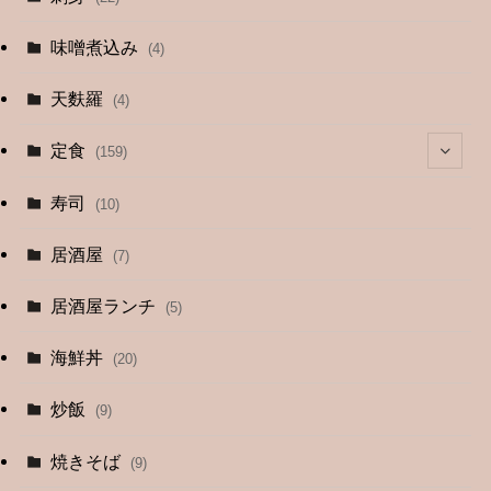
味噌煮込み
(4)
天麩羅
(4)
定食
(159)
(4)
寿司
(10)
(9)
居酒屋
(7)
(3)
居酒屋ランチ
(5)
(26)
海鮮丼
(20)
(2)
炒飯
(9)
(1)
焼きそば
(9)
(1)