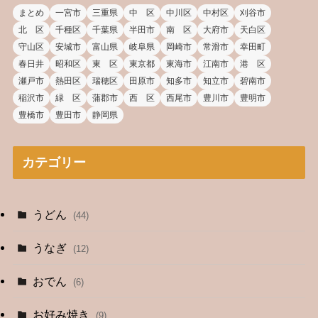
まとめ
一宮市
三重県
中 区
中川区
中村区
刈谷市
北 区
千種区
千葉県
半田市
南 区
大府市
天白区
守山区
安城市
富山県
岐阜県
岡崎市
常滑市
幸田町
春日井
昭和区
東 区
東京都
東海市
江南市
港 区
瀬戸市
熱田区
瑞穂区
田原市
知多市
知立市
碧南市
稲沢市
緑 区
蒲郡市
西 区
西尾市
豊川市
豊明市
豊橋市
豊田市
静岡県
カテゴリー
うどん
(44)
うなぎ
(12)
おでん
(6)
お好み焼き
(9)